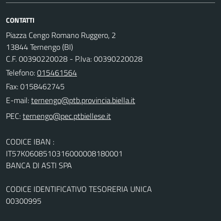
CONTATTI
Piazza Cengo Romano Ruggero, 2
13844 Ternengo (BI)
C.F. 00390220028 - P.Iva: 00390220028
Telefono:
015461564
Fax: 0158462745
E-mail:
PEC:
CODICE IBAN :
IT57K0608510316000008180001
BANCA DI ASTI SPA
CODICE IDENTIFICATIVO TESORERIA UNICA
00300995