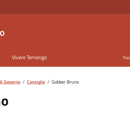
go
Vivere Ternengo
Tra
di Governo
/
Consiglio
/
Gobber Bruno
no