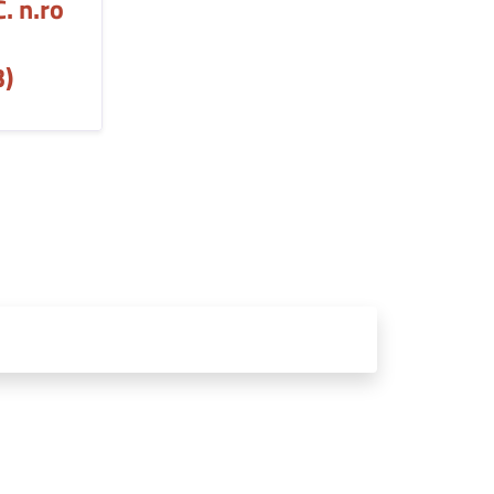
C. n.ro
)