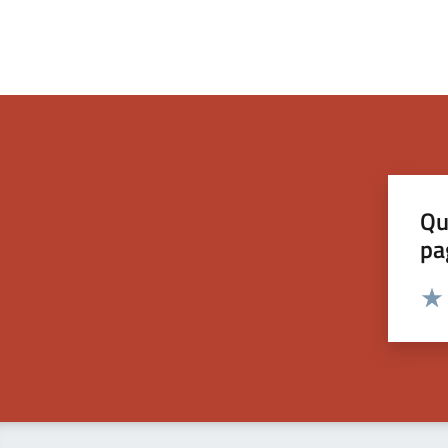
Qu
pa
Valut
Valu