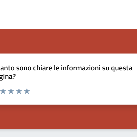
anto sono chiare le informazioni su questa
gina?
a da 1 a 5 stelle la pagina
ta 1 stelle su 5
Valuta 2 stelle su 5
Valuta 3 stelle su 5
Valuta 4 stelle su 5
Valuta 5 stelle su 5