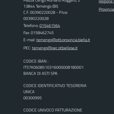
Regione
13844 Ternengo (BI)
Provincia
C.F. 00390220028 - P.Iva:
00390220028
Telefono:
015461564
Fax: 0158462745
E-mail:
PEC:
CODICE IBAN :
IT57K0608510316000008180001
BANCA DI ASTI SPA
CODICE IDENTIFICATIVO TESORERIA
UNICA
00300995
CODICE UNIVOCO FATTURAZIONE