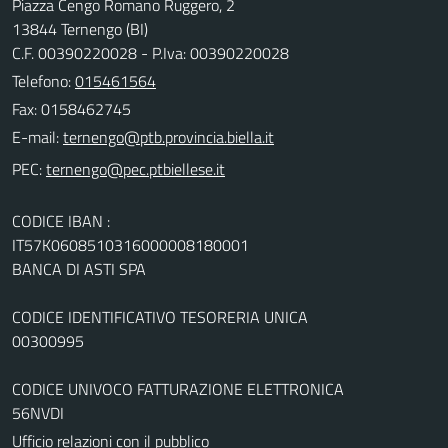
Piazza Cengo Romano Ruggero, 2
13844 Ternengo (BI)
C.F. 00390220028 - P.Iva: 00390220028
Telefono:
015461564
Fax: 0158462745
E-mail:
PEC:
CODICE IBAN :
IT57K0608510316000008180001
BANCA DI ASTI SPA
CODICE IDENTIFICATIVO TESORERIA UNICA
00300995
CODICE UNIVOCO FATTURAZIONE ELETTRONICA
56NVDI
Ufficio relazioni con il pubblico