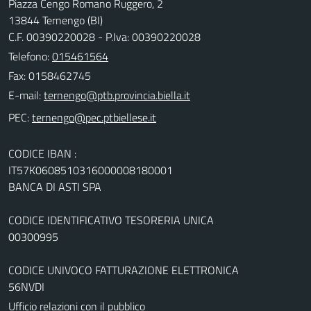
Piazza Cengo Romano Ruggero, 2
13844 Ternengo (BI)
C.F. 00390220028 - P.Iva: 00390220028
Telefono:
015461564
Fax: 0158462745
E-mail:
PEC:
CODICE IBAN :
IT57K0608510316000008180001
BANCA DI ASTI SPA
CODICE IDENTIFICATIVO TESORERIA UNICA
00300995
CODICE UNIVOCO FATTURAZIONE ELETTRONICA
56NVDI
Ufficio relazioni con il pubblico