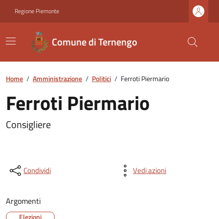
Regione Piemonte
Comune di Ternengo
Home
/
Amministrazione
/
Politici
/
Ferroti Piermario
Ferroti Piermario
Consigliere
Condividi
Vedi azioni
Argomenti
Elezioni