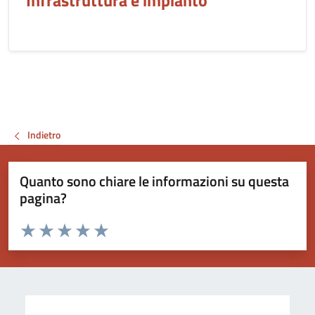
Infrastruttura e impianto
Indietro
Quanto sono chiare le informazioni su questa
pagina?
Valuta da 1 a 5 stelle la pagina
Valuta 1 stelle su 5
Valuta 2 stelle su 5
Valuta 3 stelle su 5
Valuta 4 stelle su 5
Valuta 5 stelle su 5