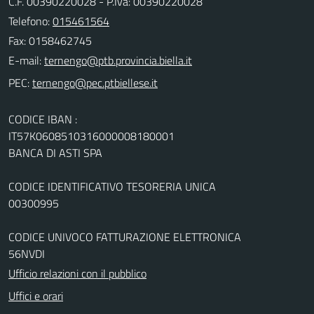
C.F. 00390220028 - P.Iva: 00390220028
Telefono:
015461564
Fax: 0158462745
E-mail:
PEC:
CODICE IBAN :
IT57K0608510316000008180001
BANCA DI ASTI SPA
CODICE IDENTIFICATIVO TESORERIA UNICA
00300995
CODICE UNIVOCO FATTURAZIONE ELETTRONICA
56NVDI
Ufficio relazioni con il pubblico
Uffici e orari