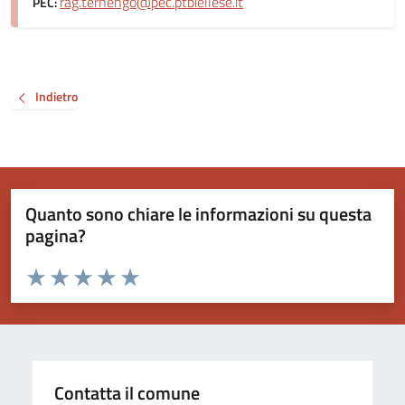
rag.ternengo@pec.ptbiellese.it
PEC:
Indietro
Quanto sono chiare le informazioni su questa
pagina?
Valuta da 1 a 5 stelle la pagina
Valuta 1 stelle su 5
Valuta 2 stelle su 5
Valuta 3 stelle su 5
Valuta 4 stelle su 5
Valuta 5 stelle su 5
Contatta il comune