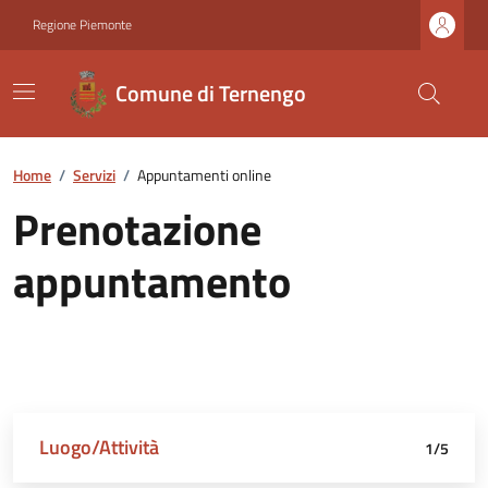
Regione Piemonte
Comune di Ternengo
Home
/
Servizi
/
Appuntamenti online
Prenotazione
appuntamento
Luogo/Attività
Dettagli appuntamento
Richiedente
Data e orario
Riepilogo
1/5