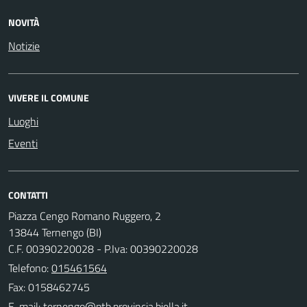
NOVITÀ
Notizie
VIVERE IL COMUNE
Luoghi
Eventi
CONTATTI
Piazza Cengo Romano Ruggero, 2
13844 Ternengo (BI)
C.F. 00390220028 - P.Iva: 00390220028
Telefono:
015461564
Fax: 0158462745
E-mail: