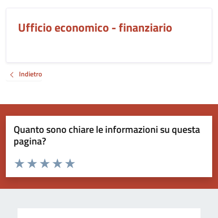
Ufficio economico - finanziario
Indietro
Quanto sono chiare le informazioni su questa
pagina?
Valuta da 1 a 5 stelle la pagina
Valuta 1 stelle su 5
Valuta 2 stelle su 5
Valuta 3 stelle su 5
Valuta 4 stelle su 5
Valuta 5 stelle su 5