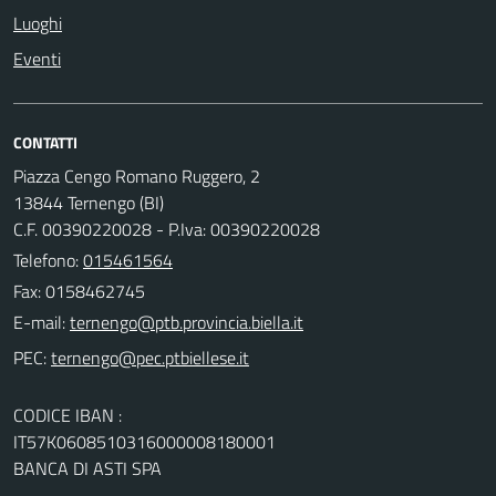
Luoghi
Eventi
CONTATTI
Piazza Cengo Romano Ruggero, 2
13844 Ternengo (BI)
C.F. 00390220028 - P.Iva: 00390220028
Telefono:
015461564
Fax: 0158462745
E-mail:
PEC:
CODICE IBAN :
IT57K0608510316000008180001
BANCA DI ASTI SPA