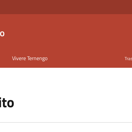
go
Vivere Ternengo
Tra
ito