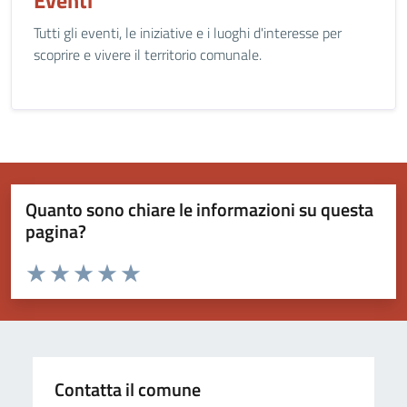
Eventi
Tutti gli eventi, le iniziative e i luoghi d'interesse per
scoprire e vivere il territorio comunale.
Quanto sono chiare le informazioni su questa
pagina?
Valuta da 1 a 5 stelle la pagina
Valuta 1 stelle su 5
Valuta 2 stelle su 5
Valuta 3 stelle su 5
Valuta 4 stelle su 5
Valuta 5 stelle su 5
Contatta il comune