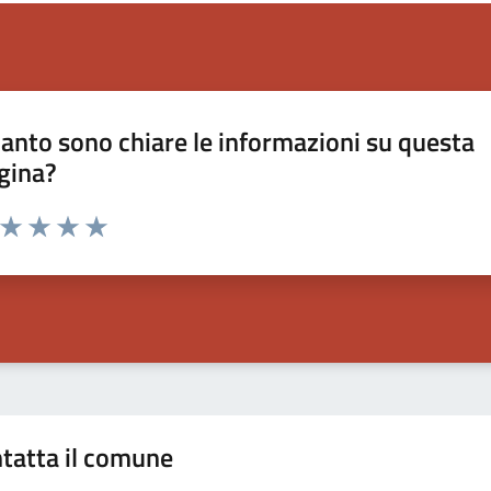
anto sono chiare le informazioni su questa
gina?
a da 1 a 5 stelle la pagina
ta 1 stelle su 5
Valuta 2 stelle su 5
Valuta 3 stelle su 5
Valuta 4 stelle su 5
Valuta 5 stelle su 5
tatta il comune