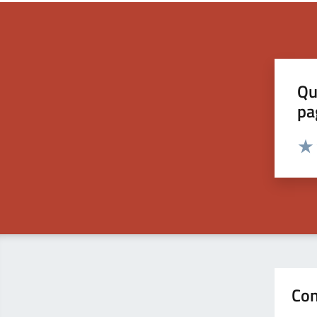
Qu
pa
Valut
Valu
Con