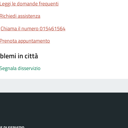
Leggi le domande frequenti
Richiedi assistenza
Chiama il numero 015461564
Prenota appuntamento
blemi in città
Segnala disservizio
E DI SERVIZIO