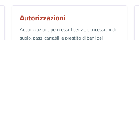
Autorizzazioni
Autorizzazioni, permessi, licenze, concessioni di
suolo, passi carrabili e prestito di beni del
Comune.
Mobilità e trasporti
Parcheggi, viabilità, automobili e trasporto
pubblico.