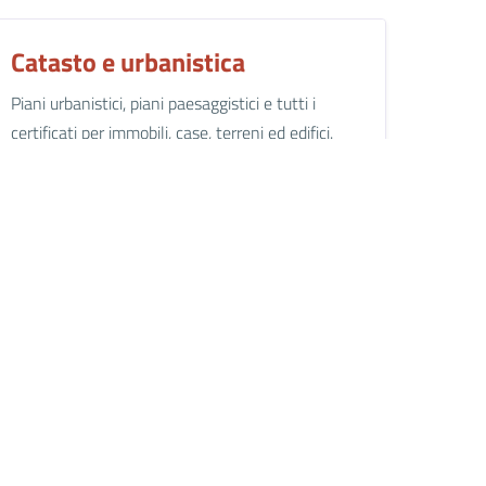
Catasto e urbanistica
Piani urbanistici, piani paesaggistici e tutti i
certificati per immobili, case, terreni ed edifici.
Tributi, finanze e
contravvenzioni
Tasse e tributi su immobili, rifiuti, affissioni e
pubblicità.