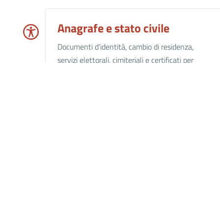
Anagrafe e stato civile
Documenti d’identità, cambio di residenza,
servizi elettorali, cimiteriali e certificati per
nascita, matrimoni e unioni civili.
Imprese e commercio
Avvio di un’attività, commercio, autorizzazioni e
concessioni per attività produttive, mercati,
incentivi e supporto alle imprese.