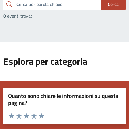
cerca
Cerca
0
eventi trovati
Esplora per categoria
Quanto sono chiare le informazioni su questa
pagina?
Valuta da 1 a 5 stelle la pagina
Valuta 1 stelle su 5
Valuta 2 stelle su 5
Valuta 3 stelle su 5
Valuta 4 stelle su 5
Valuta 5 stelle su 5