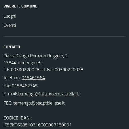
VIVERE IL COMUNE
Luoghi
Eventi
CONTATTI
Piazza Cengo Romano Ruggero, 2
13844 Ternengo (BI)
C.F. 00390220028 - P.Iva: 00390220028
Telefono:
015461564
Fax: 0158462745
E-mail:
PEC:
CODICE IBAN :
IT57K0608510316000008180001