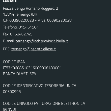
CONTATTI
Piazza Cengo Romano Ruggero, 2
13844 Ternengo (BI)
C.F. 00390220028 - P.Iva: 00390220028
Telefono:
015461564
Fax: 0158462745
E-mail:
PEC:
CODICE IBAN :
IT57K0608510316000008180001
BANCA DI ASTI SPA
CODICE IDENTIFICATIVO TESORERIA UNICA
00300995
CODICE UNIVOCO FATTURAZIONE ELETTRONICA
56NVDI