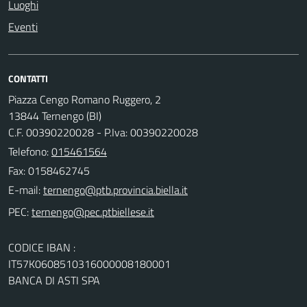
Luoghi
Eventi
CONTATTI
Piazza Cengo Romano Ruggero, 2
13844 Ternengo (BI)
C.F. 00390220028 - P.Iva: 00390220028
Telefono:
015461564
Fax: 0158462745
E-mail:
PEC:
CODICE IBAN :
IT57K0608510316000008180001
BANCA DI ASTI SPA