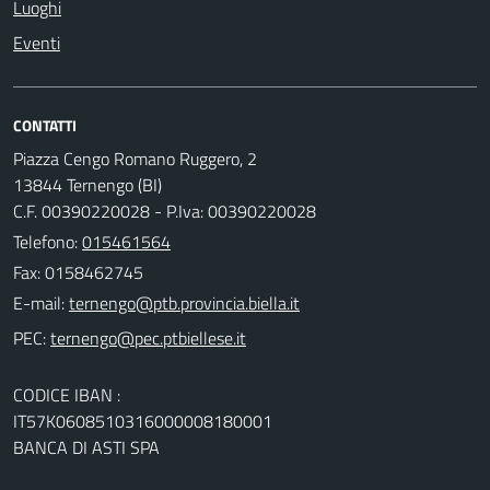
Luoghi
Eventi
CONTATTI
Piazza Cengo Romano Ruggero, 2
13844 Ternengo (BI)
C.F. 00390220028 - P.Iva: 00390220028
Telefono:
015461564
Fax: 0158462745
E-mail:
PEC:
CODICE IBAN :
IT57K0608510316000008180001
BANCA DI ASTI SPA