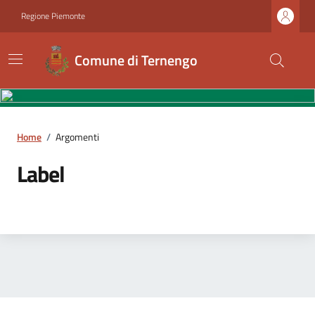
Regione Piemonte
Comune di Ternengo
Home
/
Argomenti
Label