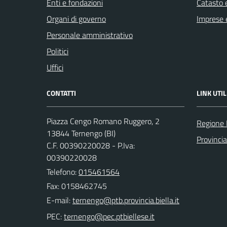
Enti e fondazioni
Catasto e
Organi di governo
Imprese 
Personale amministrativo
Politici
Uffici
CONTATTI
LINK UTIL
Piazza Cengo Romano Ruggero, 2
Regione
13844 Ternengo (BI)
Provincia
C.F. 00390220028 - P.Iva:
00390220028
Telefono:
015461564
Fax: 0158462745
E-mail:
PEC: