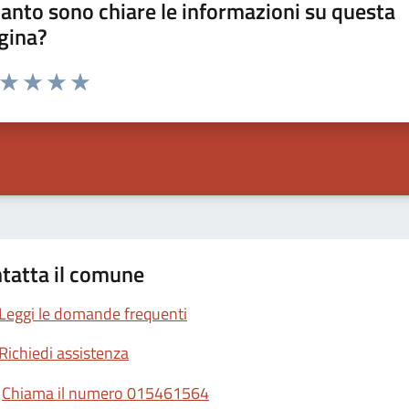
anto sono chiare le informazioni su questa
gina?
a da 1 a 5 stelle la pagina
ta 1 stelle su 5
Valuta 2 stelle su 5
Valuta 3 stelle su 5
Valuta 4 stelle su 5
Valuta 5 stelle su 5
tatta il comune
Leggi le domande frequenti
Richiedi assistenza
Chiama il numero 015461564