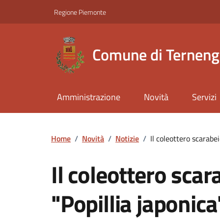
Regione Piemonte
Comune di Ternen
Amministrazione
Novità
Servizi
Home
/
Novità
/
Notizie
/
Il coleottero scarabe
Il coleottero sca
"Popillia japonica