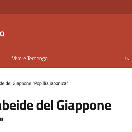
go
Vivere Ternengo
Tra
ide del Giappone "Popillia japonica"
rabeide del Giappone
"