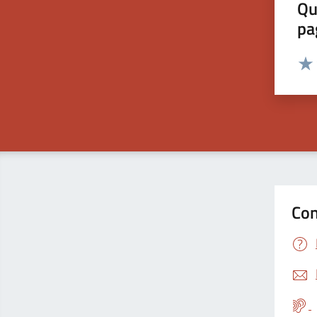
Qu
pa
Valut
Valu
Con