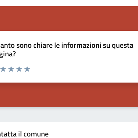
anto sono chiare le informazioni su questa
gina?
a da 1 a 5 stelle la pagina
ta 1 stelle su 5
Valuta 2 stelle su 5
Valuta 3 stelle su 5
Valuta 4 stelle su 5
Valuta 5 stelle su 5
tatta il comune