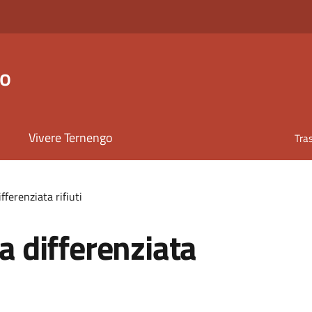
go
Vivere Ternengo
Tra
ifferenziata rifiuti
ta differenziata