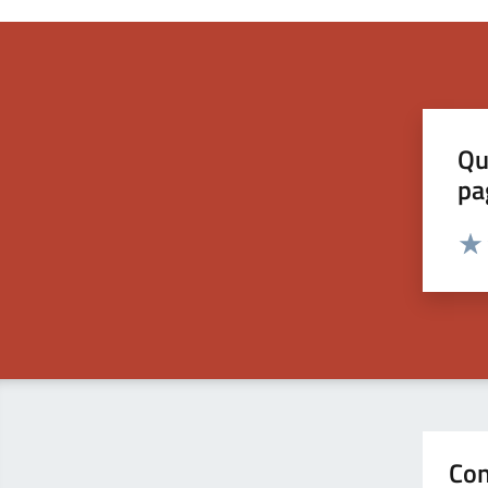
Qu
pa
Valut
Valu
Con