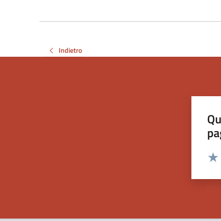
Indietro
Qu
pa
Valut
Valu