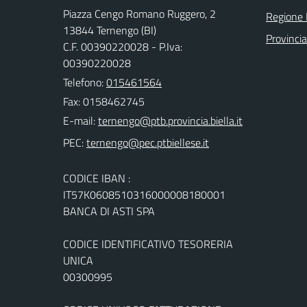
Piazza Cengo Romano Ruggero, 2
Regione
13844 Ternengo (BI)
Provincia
C.F. 00390220028 - P.Iva:
00390220028
Telefono:
015461564
Fax: 0158462745
E-mail:
PEC:
CODICE IBAN :
IT57K0608510316000008180001
BANCA DI ASTI SPA
CODICE IDENTIFICATIVO TESORERIA
UNICA
00300995