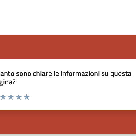
anto sono chiare le informazioni su questa
gina?
a da 1 a 5 stelle la pagina
ta 1 stelle su 5
Valuta 2 stelle su 5
Valuta 3 stelle su 5
Valuta 4 stelle su 5
Valuta 5 stelle su 5