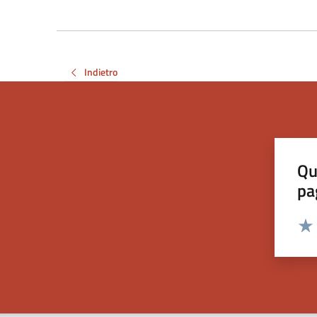
Indietro
Qu
pa
Valut
Valu