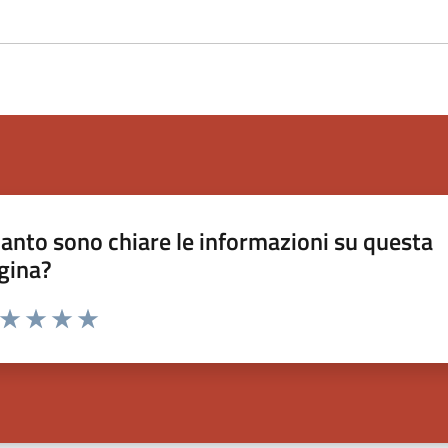
anto sono chiare le informazioni su questa
gina?
a da 1 a 5 stelle la pagina
ta 1 stelle su 5
Valuta 2 stelle su 5
Valuta 3 stelle su 5
Valuta 4 stelle su 5
Valuta 5 stelle su 5