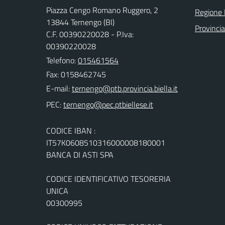
Piazza Cengo Romano Ruggero, 2
Regione
13844 Ternengo (BI)
Provincia
C.F. 00390220028 - P.Iva:
00390220028
Telefono:
015461564
Fax: 0158462745
E-mail:
PEC:
CODICE IBAN :
IT57K0608510316000008180001
BANCA DI ASTI SPA
CODICE IDENTIFICATIVO TESORERIA
UNICA
00300995