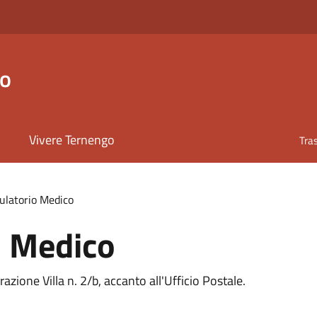
go
Vivere Ternengo
Tra
latorio Medico
 Medico
zione Villa n. 2/b, accanto all'Ufficio Postale.