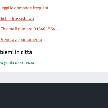
Leggi le domande frequenti
Richiedi assistenza
Chiama il numero 015461564
Prenota appuntamento
blemi in città
Segnala disservizio