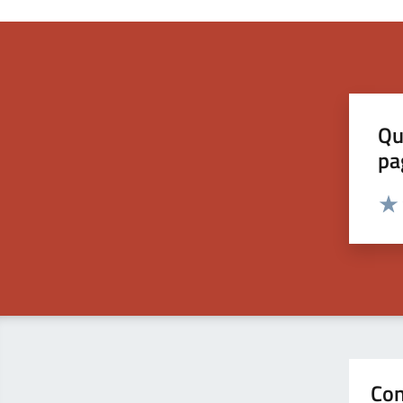
Qu
pa
Valut
Valu
Con