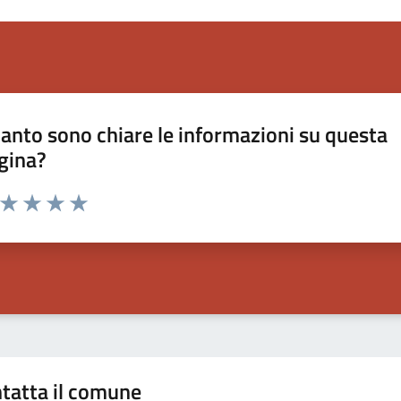
anto sono chiare le informazioni su questa
gina?
a da 1 a 5 stelle la pagina
ta 1 stelle su 5
Valuta 2 stelle su 5
Valuta 3 stelle su 5
Valuta 4 stelle su 5
Valuta 5 stelle su 5
tatta il comune