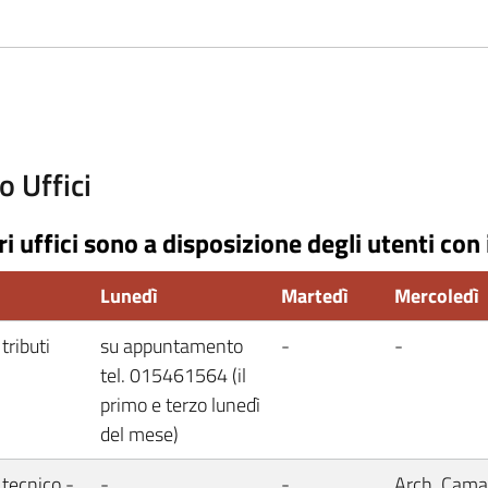
o Uffici
ri uffici sono a disposizione degli utenti con 
o
Lunedì
Martedì
Mercoledì
 tributi
su appuntamento
-
-
tel. 015461564 (il
primo e terzo lunedì
del mese)
 tecnico -
-
-
Arch. Camar