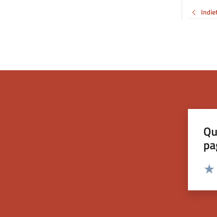
Indie
Qu
pa
Valut
Valu