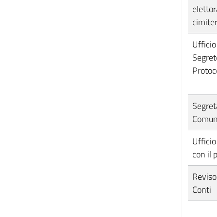
elettor
cimite
Ufficio
Segret
Protoc
Segret
Comun
Ufficio
con il 
Reviso
Conti