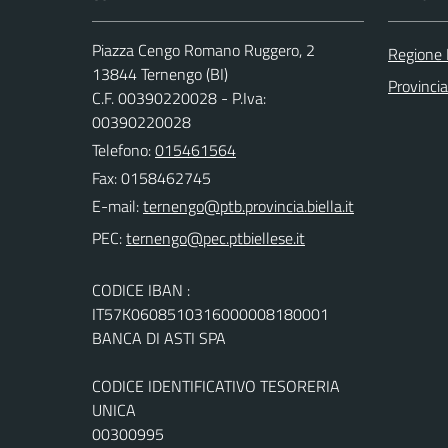
Piazza Cengo Romano Ruggero, 2
Regione
13844 Ternengo (BI)
Provincia
C.F. 00390220028 - P.Iva:
00390220028
Telefono:
015461564
Fax: 0158462745
E-mail:
PEC:
CODICE IBAN :
IT57K0608510316000008180001
BANCA DI ASTI SPA
CODICE IDENTIFICATIVO TESORERIA
UNICA
00300995