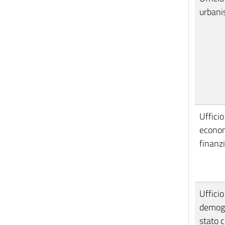
urbani
Ufficio
econom
finanzi
Ufficio
demogr
stato c