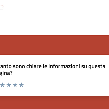
tro
anto sono chiare le informazioni su questa
gina?
a da 1 a 5 stelle la pagina
ta 1 stelle su 5
Valuta 2 stelle su 5
Valuta 3 stelle su 5
Valuta 4 stelle su 5
Valuta 5 stelle su 5