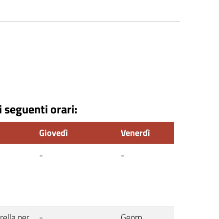
i seguenti orari:
Giovedì
Venerdì
-
-
ella per
-
Geom.