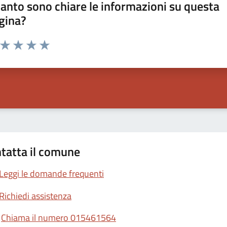
anto sono chiare le informazioni su questa
gina?
a da 1 a 5 stelle la pagina
ta 1 stelle su 5
Valuta 2 stelle su 5
Valuta 3 stelle su 5
Valuta 4 stelle su 5
Valuta 5 stelle su 5
tatta il comune
Leggi le domande frequenti
Richiedi assistenza
Chiama il numero 015461564