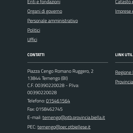
Enti e fondazioni
Catasto e
Organi di governo
Imprese 
Personale amministrativo
Politici
Uffici
CONTATTI
LINK UTIL
Piazza Cengo Romano Ruggero, 2
Regione
13844 Ternengo (BI)
Provincia
C.F. 00390220028 - P.Iva:
00390220028
Telefono:
015461564
Fax: 0158462745
E-mail:
PEC: