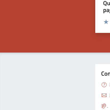
Qu
pa
Valut
Valu
Con