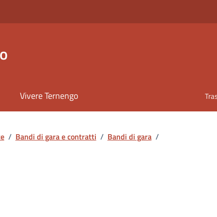
go
Vivere Ternengo
Tra
te
/
Bandi di gara e contratti
/
Bandi di gara
/