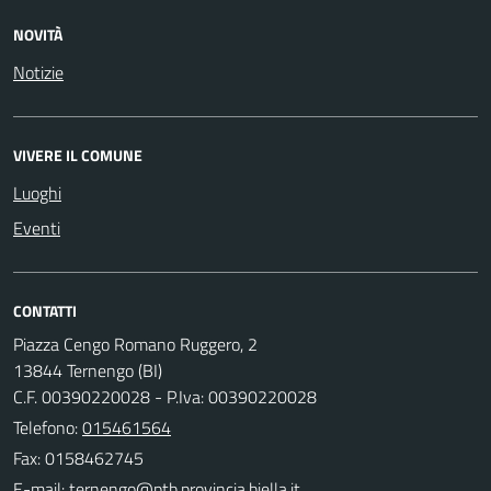
NOVITÀ
Notizie
VIVERE IL COMUNE
Luoghi
Eventi
CONTATTI
Piazza Cengo Romano Ruggero, 2
13844 Ternengo (BI)
C.F. 00390220028 - P.Iva: 00390220028
Telefono:
015461564
Fax: 0158462745
E-mail: