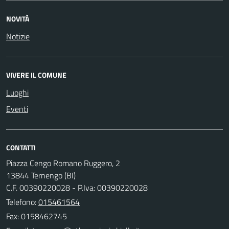
NOVITÀ
Notizie
VIVERE IL COMUNE
Luoghi
Eventi
CONTATTI
Piazza Cengo Romano Ruggero, 2
13844 Ternengo (BI)
C.F. 00390220028 - P.Iva: 00390220028
Telefono:
015461564
Fax: 0158462745