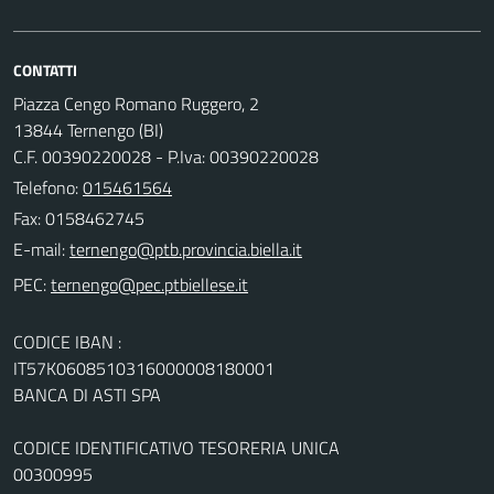
CONTATTI
Piazza Cengo Romano Ruggero, 2
13844 Ternengo (BI)
C.F. 00390220028 - P.Iva: 00390220028
Telefono:
015461564
Fax: 0158462745
E-mail:
PEC:
CODICE IBAN :
IT57K0608510316000008180001
BANCA DI ASTI SPA
CODICE IDENTIFICATIVO TESORERIA UNICA
00300995