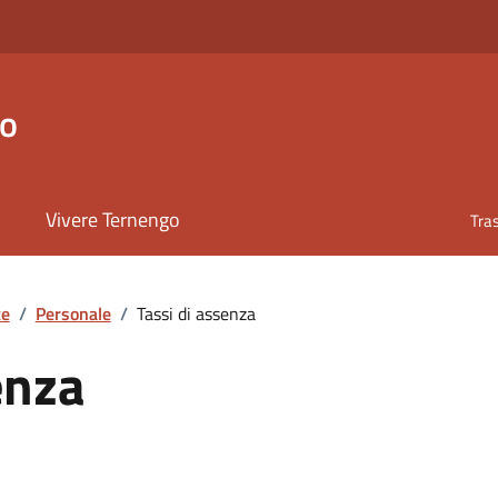
go
Vivere Ternengo
Tra
te
/
Personale
/
Tassi di assenza
enza