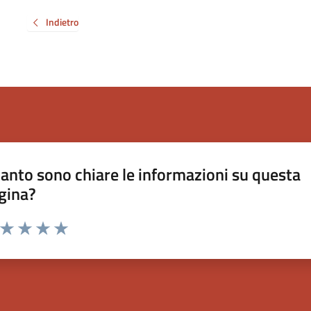
Indietro
anto sono chiare le informazioni su questa
gina?
a da 1 a 5 stelle la pagina
ta 1 stelle su 5
Valuta 2 stelle su 5
Valuta 3 stelle su 5
Valuta 4 stelle su 5
Valuta 5 stelle su 5