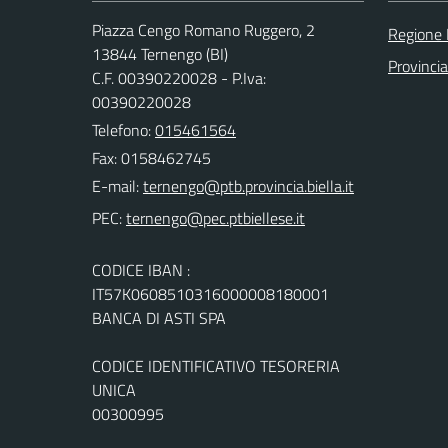
Piazza Cengo Romano Ruggero, 2
Regione
13844 Ternengo (BI)
Provincia
C.F. 00390220028 - P.Iva:
00390220028
Telefono:
015461564
Fax: 0158462745
E-mail:
PEC:
CODICE IBAN :
IT57K0608510316000008180001
BANCA DI ASTI SPA
CODICE IDENTIFICATIVO TESORERIA
UNICA
00300995