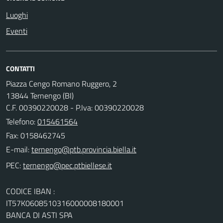
Luoghi
Eventi
CONTATTI
Piazza Cengo Romano Ruggero, 2
13844 Ternengo (BI)
C.F. 00390220028 - P.Iva: 00390220028
Telefono:
015461564
Fax: 0158462745
E-mail:
PEC:
CODICE IBAN :
IT57K0608510316000008180001
BANCA DI ASTI SPA