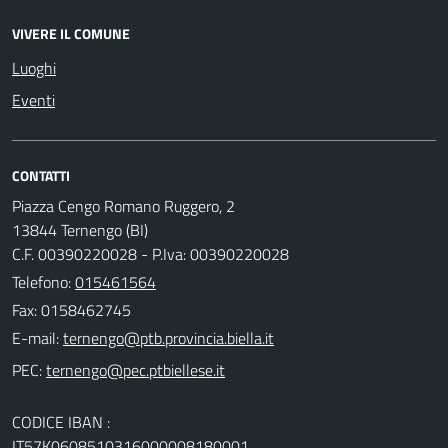
VIVERE IL COMUNE
Luoghi
Eventi
CONTATTI
Piazza Cengo Romano Ruggero, 2
13844 Ternengo (BI)
C.F. 00390220028 - P.Iva: 00390220028
Telefono:
015461564
Fax: 0158462745
E-mail:
PEC:
CODICE IBAN :
IT57K0608510316000008180001