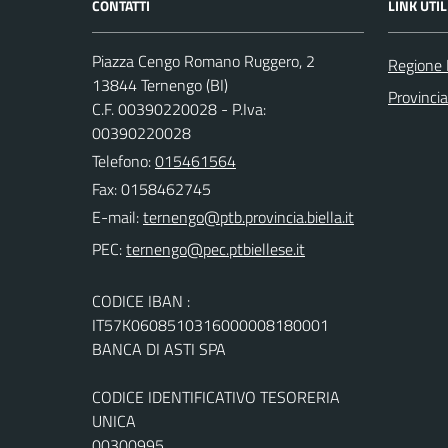
CONTATTI
LINK UTIL
Piazza Cengo Romano Ruggero, 2
Regione
13844 Ternengo (BI)
Provincia
C.F. 00390220028 - P.Iva:
00390220028
Telefono:
015461564
Fax: 0158462745
E-mail:
PEC:
CODICE IBAN :
IT57K0608510316000008180001
BANCA DI ASTI SPA
CODICE IDENTIFICATIVO TESORERIA
UNICA
00300995