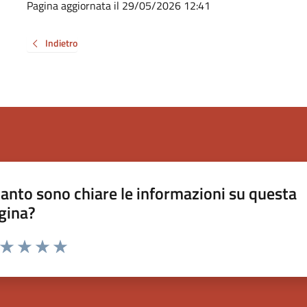
Pagina aggiornata il 29/05/2026 12:41
Indietro
anto sono chiare le informazioni su questa
gina?
a da 1 a 5 stelle la pagina
ta 1 stelle su 5
Valuta 2 stelle su 5
Valuta 3 stelle su 5
Valuta 4 stelle su 5
Valuta 5 stelle su 5