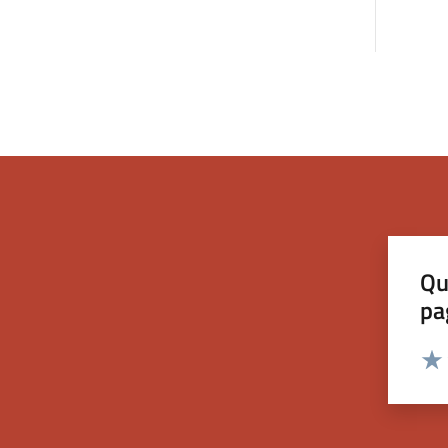
Qu
pa
Valut
Valu