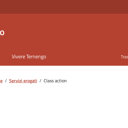
go
Vivere Ternengo
Tra
te
/
Servizi erogati
/
Class action