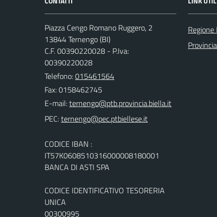
CONTATTI
LINK UTIL
Piazza Cengo Romano Ruggero, 2
Regione
13844 Ternengo (BI)
Provincia
C.F. 00390220028 - P.Iva:
00390220028
Telefono:
015461564
Fax: 0158462745
E-mail:
PEC:
CODICE IBAN :
IT57K0608510316000008180001
BANCA DI ASTI SPA
CODICE IDENTIFICATIVO TESORERIA
UNICA
00300995