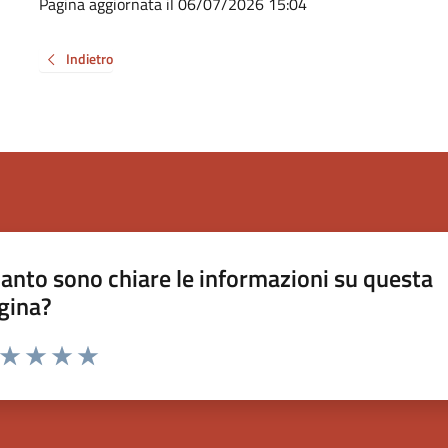
Pagina aggiornata il 06/07/2026 15:04
Indietro
anto sono chiare le informazioni su questa
gina?
a da 1 a 5 stelle la pagina
ta 1 stelle su 5
Valuta 2 stelle su 5
Valuta 3 stelle su 5
Valuta 4 stelle su 5
Valuta 5 stelle su 5