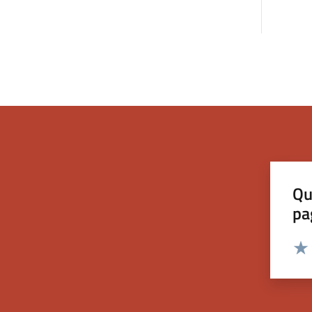
Qu
pa
Valut
Valu