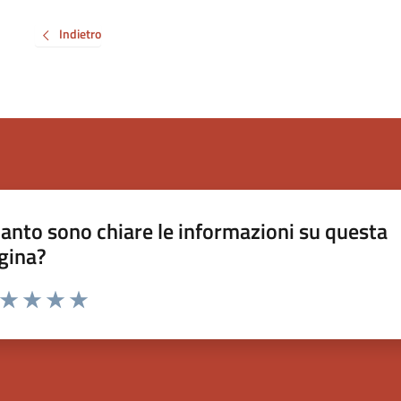
Indietro
anto sono chiare le informazioni su questa
gina?
a da 1 a 5 stelle la pagina
ta 1 stelle su 5
Valuta 2 stelle su 5
Valuta 3 stelle su 5
Valuta 4 stelle su 5
Valuta 5 stelle su 5