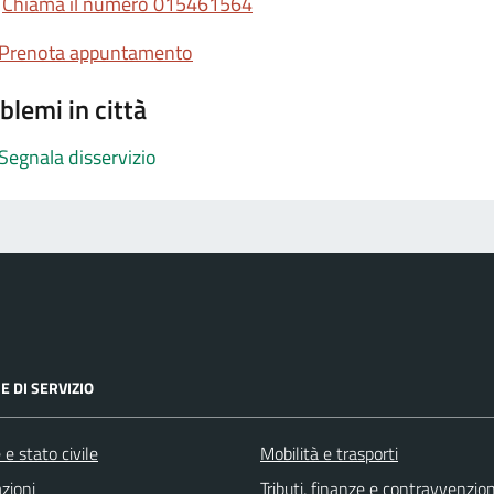
Chiama il numero 015461564
Prenota appuntamento
blemi in città
Segnala disservizio
E DI SERVIZIO
e stato civile
Mobilità e trasporti
zioni
Tributi, finanze e contravvenzion