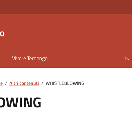
go
Vivere Ternengo
Tra
te
/
Altri contenuti
/
WHISTLEBLOWING
OWING