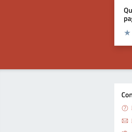
Qu
pa
Valut
Valu
Con