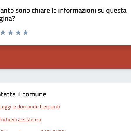
anto sono chiare le informazioni su questa
gina?
a da 1 a 5 stelle la pagina
ta 1 stelle su 5
Valuta 2 stelle su 5
Valuta 3 stelle su 5
Valuta 4 stelle su 5
Valuta 5 stelle su 5
tatta il comune
Leggi le domande frequenti
Richiedi assistenza