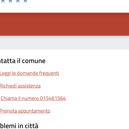
ta 1 stelle su 5
Valuta 2 stelle su 5
Valuta 3 stelle su 5
Valuta 4 stelle su 5
Valuta 5 stelle su 5
tatta il comune
Leggi le domande frequenti
Richiedi assistenza
Chiama il numero 015461564
Prenota appuntamento
blemi in città