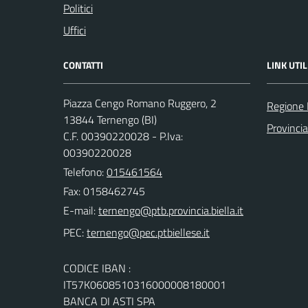
Politici
Uffici
CONTATTI
LINK UTIL
Piazza Cengo Romano Ruggero, 2
Regione
13844 Ternengo (BI)
Provincia
C.F. 00390220028 - P.Iva:
00390220028
Telefono:
015461564
Fax: 0158462745
E-mail:
PEC:
CODICE IBAN :
IT57K0608510316000008180001
BANCA DI ASTI SPA