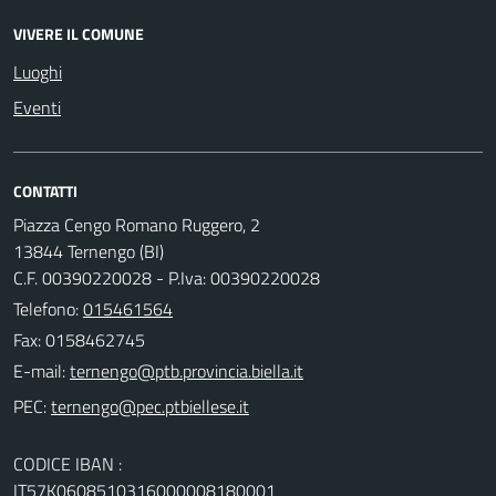
VIVERE IL COMUNE
Luoghi
Eventi
CONTATTI
Piazza Cengo Romano Ruggero, 2
13844 Ternengo (BI)
C.F. 00390220028 - P.Iva: 00390220028
Telefono:
015461564
Fax: 0158462745
E-mail:
PEC:
CODICE IBAN :
IT57K0608510316000008180001