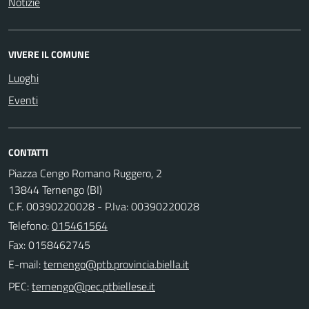
Notizie
VIVERE IL COMUNE
Luoghi
Eventi
CONTATTI
Piazza Cengo Romano Ruggero, 2
13844 Ternengo (BI)
C.F. 00390220028 - P.Iva: 00390220028
Telefono:
015461564
Fax: 0158462745
E-mail:
PEC: