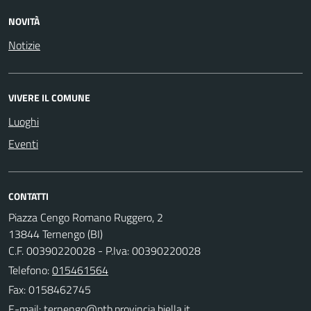
NOVITÀ
Notizie
VIVERE IL COMUNE
Luoghi
Eventi
CONTATTI
Piazza Cengo Romano Ruggero, 2
13844 Ternengo (BI)
C.F. 00390220028 - P.Iva: 00390220028
Telefono:
015461564
Fax: 0158462745
E-mail: