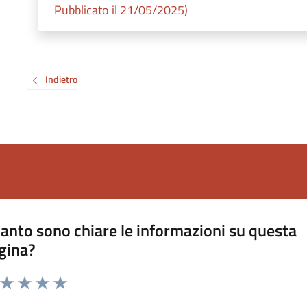
Pubblicato il 21/05/2025)
Indietro
anto sono chiare le informazioni su questa
gina?
a da 1 a 5 stelle la pagina
ta 1 stelle su 5
Valuta 2 stelle su 5
Valuta 3 stelle su 5
Valuta 4 stelle su 5
Valuta 5 stelle su 5