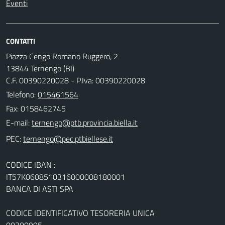
Eventi
CONTATTI
Piazza Cengo Romano Ruggero, 2
13844 Ternengo (BI)
C.F. 00390220028 - P.Iva: 00390220028
Telefono:
015461564
Fax: 0158462745
E-mail:
PEC:
CODICE IBAN :
IT57K0608510316000008180001
BANCA DI ASTI SPA
CODICE IDENTIFICATIVO TESORERIA UNICA
00300995