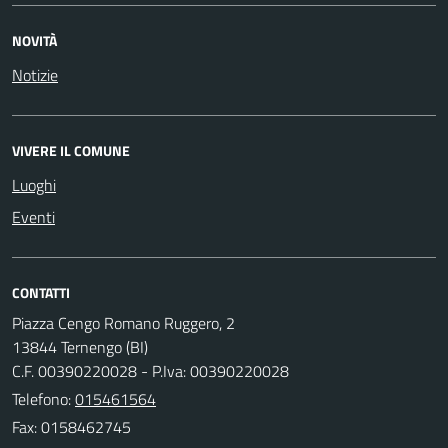
NOVITÀ
Notizie
VIVERE IL COMUNE
Luoghi
Eventi
CONTATTI
Piazza Cengo Romano Ruggero, 2
13844 Ternengo (BI)
C.F. 00390220028 - P.Iva: 00390220028
Telefono:
015461564
Fax: 0158462745