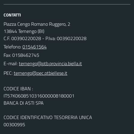
CONTATTI
Piazza Cengo Romano Ruggero, 2
13844 Ternengo (BI)
C.F. 00390220028 - P.Iva: 00390220028
Telefono:
015461564
Fax: 0158462745
E-mail:
PEC:
CODICE IBAN :
IT57K0608510316000008180001
BANCA DI ASTI SPA
CODICE IDENTIFICATIVO TESORERIA UNICA
00300995