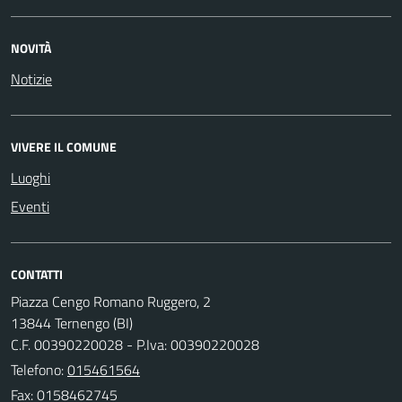
NOVITÀ
Notizie
VIVERE IL COMUNE
Luoghi
Eventi
CONTATTI
Piazza Cengo Romano Ruggero, 2
13844 Ternengo (BI)
C.F. 00390220028 - P.Iva: 00390220028
Telefono:
015461564
Fax: 0158462745