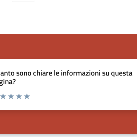
anto sono chiare le informazioni su questa
gina?
a da 1 a 5 stelle la pagina
ta 1 stelle su 5
Valuta 2 stelle su 5
Valuta 3 stelle su 5
Valuta 4 stelle su 5
Valuta 5 stelle su 5