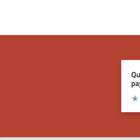
Qu
pa
Valut
Valu