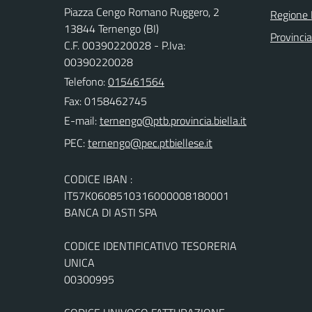
Piazza Cengo Romano Ruggero, 2
Regione
13844 Ternengo (BI)
Provincia
C.F. 00390220028 - P.Iva:
00390220028
Telefono:
015461564
Fax: 0158462745
E-mail:
PEC:
CODICE IBAN :
IT57K0608510316000008180001
BANCA DI ASTI SPA
CODICE IDENTIFICATIVO TESORERIA
UNICA
00300995