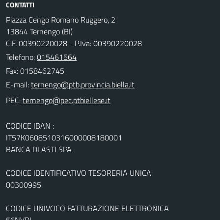
CONTATTI
Piazza Cengo Romano Ruggero, 2
13844 Ternengo (BI)
C.F. 00390220028 - P.Iva: 00390220028
Telefono:
015461564
Fax: 0158462745
E-mail:
PEC:
CODICE IBAN :
IT57K0608510316000008180001
BANCA DI ASTI SPA
CODICE IDENTIFICATIVO TESORERIA UNICA
00300995
CODICE UNIVOCO FATTURAZIONE ELETTRONICA
56NVDI