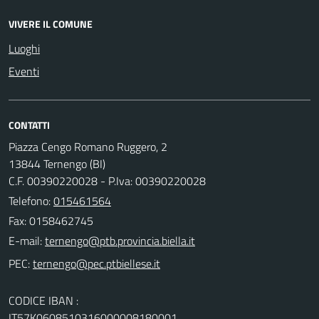
VIVERE IL COMUNE
Luoghi
Eventi
CONTATTI
Piazza Cengo Romano Ruggero, 2
13844 Ternengo (BI)
C.F. 00390220028 - P.Iva: 00390220028
Telefono:
015461564
Fax: 0158462745
E-mail:
PEC:
CODICE IBAN :
IT57K0608510316000008180001